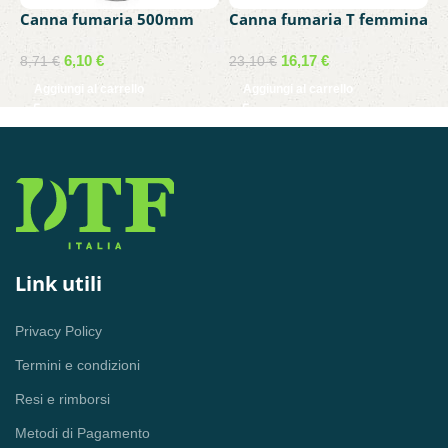
Canna fumaria 500mm
Canna fumaria T femmina
C
d.80 acciaio inox 304
d.80 acciaio inox 304
d
6,10
€
16,17
€
8,71
€
23,10
€
1
Aggiungi al carrello
Aggiungi al carrello
Link utili
Privacy Policy
Termini e condizioni
Resi e rimborsi
Metodi di Pagamento