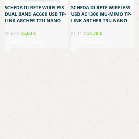
SCHEDA DI RETE WIRELESS
SCHEDA DI RETE WIRELESS
DUAL BAND AC600 USB TP-
USB AC1300 MU-MIMO TP-
LINK ARCHER T2U NANO
LINK ARCHER T3U NANO
Il
Il
Il
Il
15,80
€
21,78
€
22,57
€
31,11
€
prezzo
prezzo
prezzo
prezzo
Aggiungi al carrello
Aggiungi al carrello
originale
attuale
originale
attuale
era:
è:
era:
è:
22,57 €.
15,80 €.
31,11 €.
21,78 €.