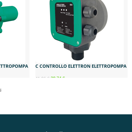
LETTROPOMPA
C CONTROLLO ELETTRON ELETTROPOMPA
SIMPLYPRESS 3 REG.
28,74
€
41,06
€
i