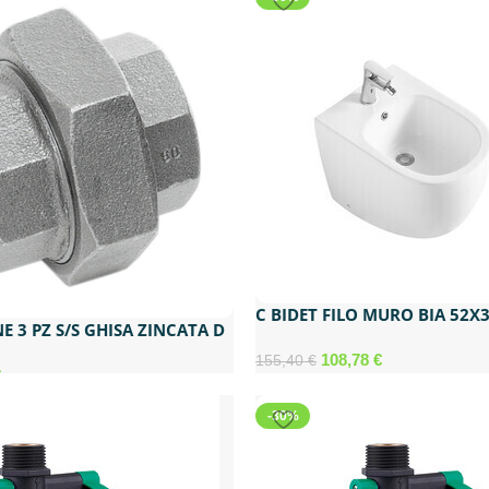
C BIDET FILO MURO BIA 52
 3 PZ S/S GHISA ZINCATA D
EARTH
108,78
€
155,40
€
€
-30%