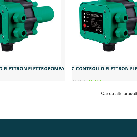
O ELETTRON ELETTROPOMPA
C CONTROLLO ELETTRON E
5 BAR
EASYPRESS 2.2 BAR
€
24,27
€
34,68
€
Carica altri prodott