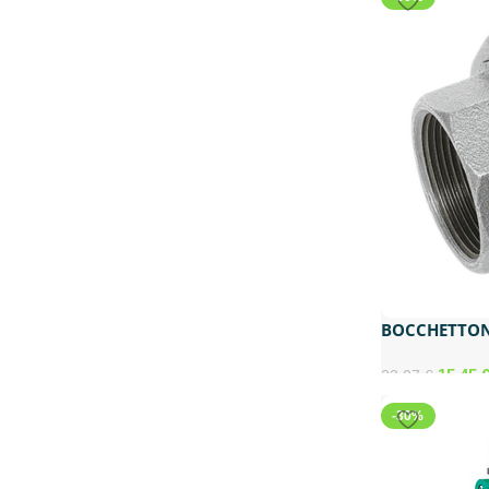
BOCCHETTONE
2 340
15,45
22,07
€
-30%