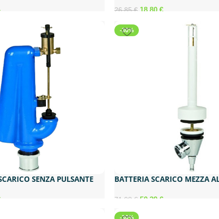
18,80
€
26,85
€
€
-30%
 SCARICO SENZA PULSANTE
BATTERIA SCARICO MEZZA A
€
50,39
€
71,98
€
-30%