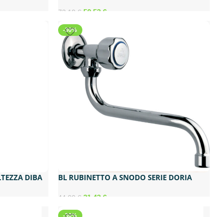
ART.1000110*
50,53
€
72,19
€
-30%
LTEZZA DIBA
BL RUBINETTO A SNODO SERIE DORIA
GR.1/2
31,43
€
44,90
€
-30%