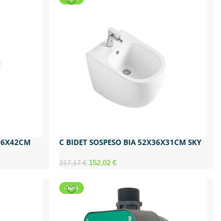
X36X42CM
C BIDET SOSPESO BIA 52X36X31CM SKY
152,02
€
217,17
€
-30%