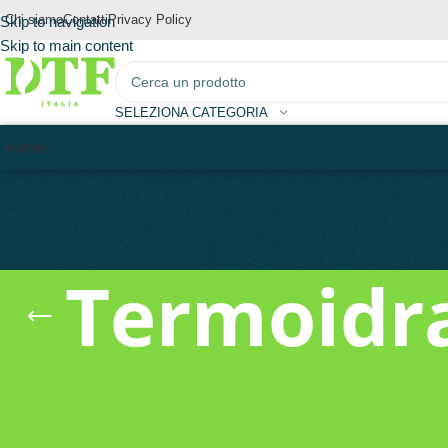
Chi siamo
Contatti
Privacy Policy
Skip to navigation
Skip to main content
SELEZIONA CATEGORIA
Home
Termoidra