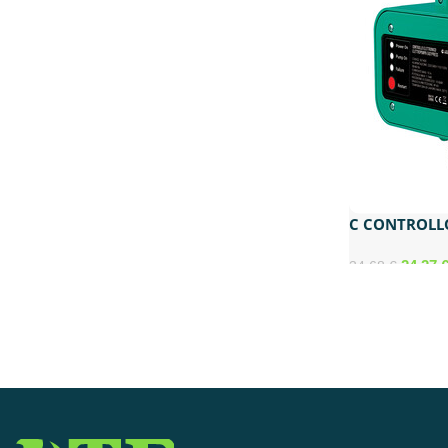
C CONTROLL
EASYPRESS 1.
24,27
34,68
€