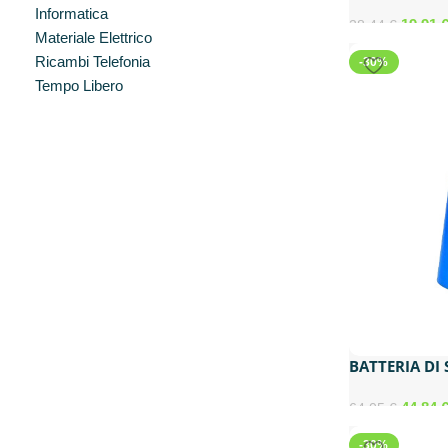
Informatica
19,91
28,44
€
Materiale Elettrico
Ricambi Telefonia
-30%
Tempo Libero
BATTERIA DI
44,84
64,05
€
-30%