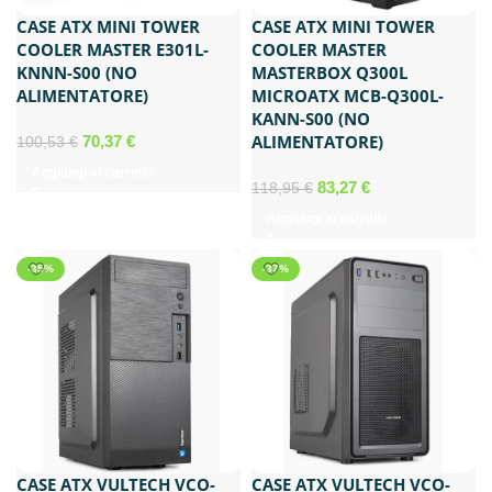
CASE ATX MINI TOWER
CASE ATX MINI TOWER
COOLER MASTER E301L-
COOLER MASTER
KNNN-S00 (NO
MASTERBOX Q300L
ALIMENTATORE)
MICROATX MCB-Q300L-
KANN-S00 (NO
Il
Il
ALIMENTATORE)
70,37
€
100,53
€
prezzo
prezzo
Aggiungi al carrello
originale
attuale
Il
Il
83,27
€
118,95
€
era:
è:
prezzo
prezzo
Aggiungi al carrello
100,53 €.
70,37 €.
originale
attuale
era:
è:
-35%
-37%
118,95 €.
83,27 €.
CASE ATX VULTECH VCO-
CASE ATX VULTECH VCO-