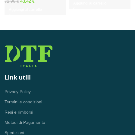
Il
Il
prezzo
prezzo
43,42
€
72,96
€
Aggiungi al carrello
prezzo
prezzo
originale
attuale
Aggiungi al carrello
originale
attuale
era:
è:
era:
è:
65,64 €.
41,35 €.
72,96 €.
43,42 €.
Link utili
Privacy Policy
Termini e condizioni
Resi e rimborsi
Metodi di Pagamento
Spedizioni