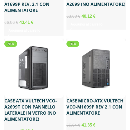
A1699P REV. 2.1 CON
A2699 (NO ALIMENTATORE)
ALIMENTATORE
Il
Il
40,12
€
63,68
€
Il
Il
prezzo
prezzo
43,41
€
66,86
€
Aggiungi al carrello
prezzo
prezzo
originale
attuale
Aggiungi al carrello
originale
attuale
era:
è:
era:
è:
63,68 €.
40,12 €.
-40%
-37%
66,86 €.
43,41 €.
CASE ATX VULTECH VCO-
CASE MICRO-ATX VULTECH
A2699T CON PANNELLO
VCO-M1699P REV 2.1 CON
LATERALE IN VETRO (NO
ALIMENTATORE
ALIMENTATORE)
Il
Il
41,35
€
65,64
€