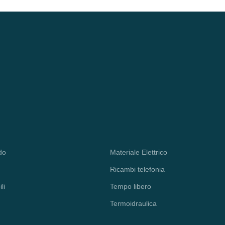
do
Materiale Elettrico
Ricambi telefonia
li
Tempo libero
Termoidraulica