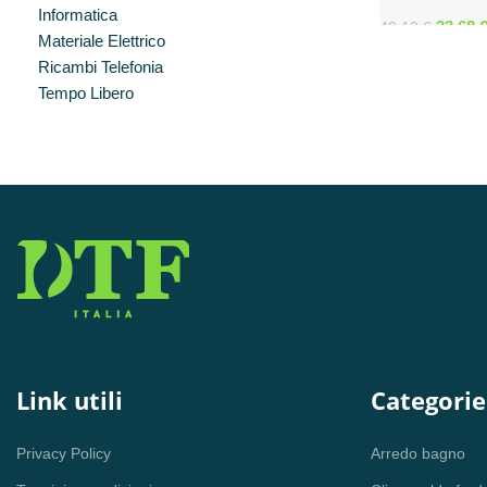
3000K 59,5X
Informatica
33,68
48,12
€
Materiale Elettrico
Ricambi Telefonia
Tempo Libero
Link utili
Categorie
Privacy Policy
Arredo bagno