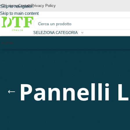
Chi siamo
Contatti
Privacy Policy
Skip to navigation
Skip to main content
SELEZIONA CATEGORIA
Home
Pannelli 