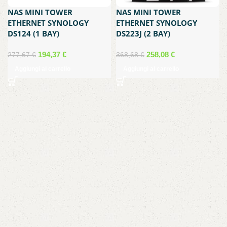
NAS MINI TOWER
NAS MINI TOWER
ETHERNET SYNOLOGY
ETHERNET SYNOLOGY
DS124 (1 BAY)
DS223J (2 BAY)
Il
Il
Il
Il
194,37
€
258,08
€
277,67
€
368,68
€
prezzo
prezzo
prezzo
prezzo
Aggiungi al carrello
Aggiungi al carrello
originale
attuale
originale
attuale
era:
è:
era:
è:
277,67 €.
194,37 €.
368,68 €.
258,08 €.