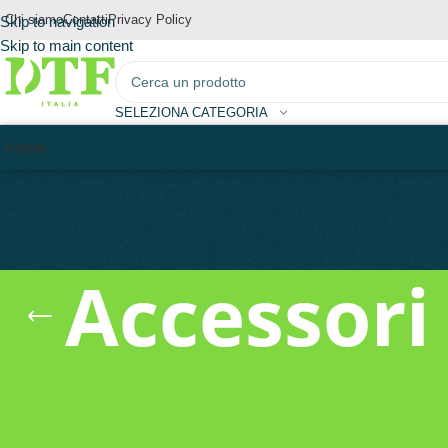
Chi siamo
Contatti
Privacy Policy
Skip to navigation
Skip to main content
SELEZIONA CATEGORIA
Home
Accessori