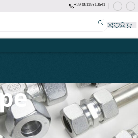
+39 08119713541
mpe