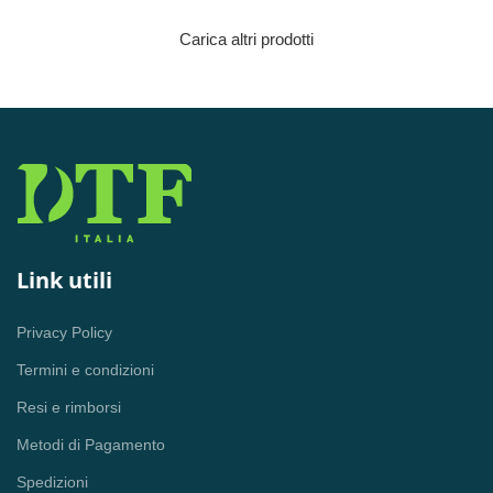
era:
è:
65,14 €.
45,60 €.
Carica altri prodotti
Link utili
Privacy Policy
Termini e condizioni
Resi e rimborsi
Metodi di Pagamento
Spedizioni