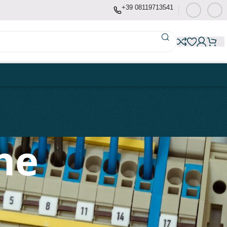
+39 08119713541
he