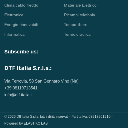
Clima caldo freddo
Materiale Elettrico
Elettronica
Ricambi telefonia
Energie rinnovabili
Tempo libero
Informatica
Termoidraulica
Subscribe us:
DTF Italia S.r.l.s.:
Via Ferrovia, 58 San Gennaro V.no (Na)
+39 08119713541
info@dtf-italia.it
© 2026 Dtf Italia S.r.l.s. tutti i diritti riservati - Partita Iva: 08218961210 -
Powered by
ELASTIKO LAB