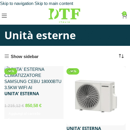
Skip to navigation
Skip to main content
0
Unità esterne
Show sidebar
-30%
-30%
UNITA’ ESTERNA
CLIMATIZZATORE
SAMSUNG CEBU 18000BTU
850,58
€
1.215,12
€
3.5KW WIFI AI
Aggiungi al carrello
UNITA’ ESTERNA