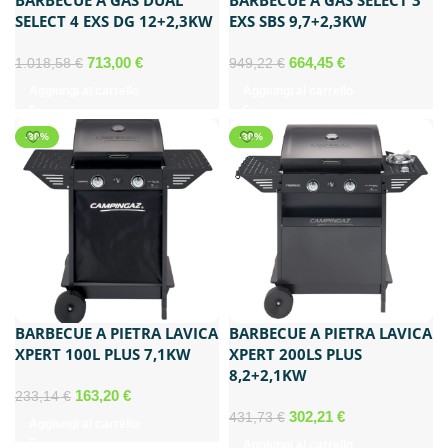
BARBECUE A GAS DUAL
BARBECUE A GAS SELECT 3
SELECT 4 EXS DG 12+2,3KW
EXS SBS 9,7+2,3KW
Il
Il
Il
Il
713,00
€
664,45
€
1.018,58
€
949,22
€
prezzo
prezzo
prezzo
prezzo
Aggiungi al carrello
Aggiungi al carrello
originale
attuale
originale
attuale
era:
è:
era:
è:
-30%
-30%
1.018,58 €.
713,00 €.
949,22 €.
664,45 €.
BARBECUE A PIETRA LAVICA
BARBECUE A PIETRA LAVICA
XPERT 100L PLUS 7,1KW
XPERT 200LS PLUS
8,2+2,1KW
Il
Il
163,20
€
233,14
€
prezzo
prezzo
Il
Il
302,21
€
431,73
€
Aggiungi al carrello
originale
attuale
prezzo
prezzo
Aggiungi al carrello