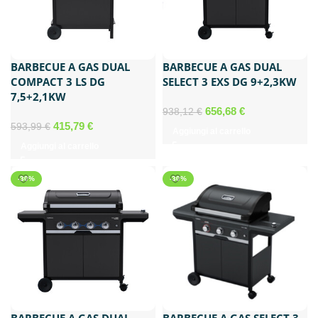
BARBECUE A GAS DUAL
BARBECUE A GAS DUAL
COMPACT 3 LS DG
SELECT 3 EXS DG 9+2,3KW
7,5+2,1KW
Il
Il
656,68
€
938,12
€
Il
Il
prezzo
prezzo
415,79
€
593,99
€
Aggiungi al carrello
prezzo
prezzo
originale
attuale
Aggiungi al carrello
originale
attuale
era:
è:
era:
è:
938,12 €.
656,68 €.
-30%
-30%
593,99 €.
415,79 €.