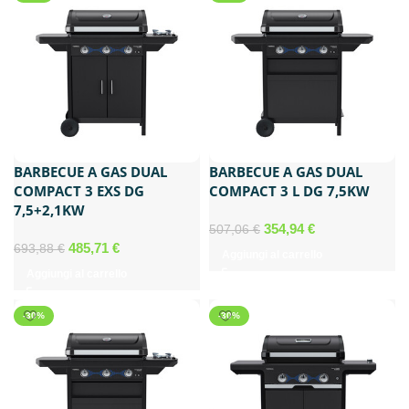
746,61 €.
522,63 €.
BARBECUE A GAS DUAL
BARBECUE A GAS DUAL
COMPACT 3 EXS DG
COMPACT 3 L DG 7,5KW
7,5+2,1KW
Il
Il
354,94
€
507,06
€
Il
Il
prezzo
prezzo
485,71
€
693,88
€
Aggiungi al carrello
prezzo
prezzo
originale
attuale
Aggiungi al carrello
originale
attuale
era:
è:
era:
è:
507,06 €.
354,94 €.
-30%
-30%
693,88 €.
485,71 €.