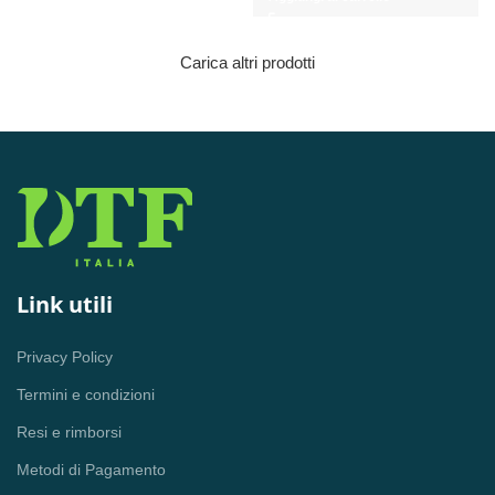
era:
è:
originale
attuale
233,14 €.
163,20 €.
era:
è:
431,73 €.
302,21 €.
Carica altri prodotti
Link utili
Privacy Policy
Termini e condizioni
Resi e rimborsi
Metodi di Pagamento