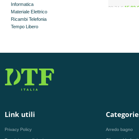
MONOCOLORE
Informatica
BIANCO CALD
15,92
22,74
€
Materiale Elettrico
212593
Ricambi Telefonia
Tempo Libero
Link utili
Categorie
Privacy Policy
Arredo bagno