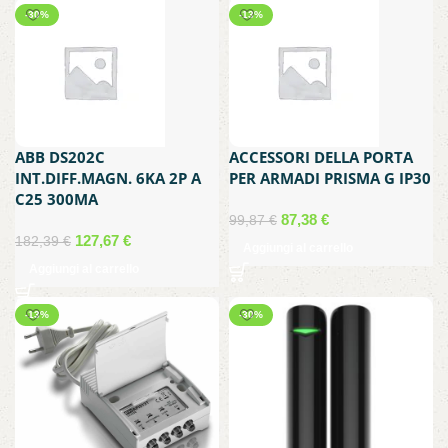
era:
è:
-30%
-13%
75,76 €.
53,03 €.
ABB DS202C
ACCESSORI DELLA PORTA
INT.DIFF.MAGN. 6KA 2P A
PER ARMADI PRISMA G IP30
C25 300MA
Il
Il
87,38
€
99,87
€
Il
Il
prezzo
prezzo
127,67
€
182,39
€
Aggiungi al carrello
prezzo
prezzo
originale
attuale
Aggiungi al carrello
originale
attuale
era:
è:
era:
è:
99,87 €.
87,38 €.
-13%
-30%
182,39 €.
127,67 €.