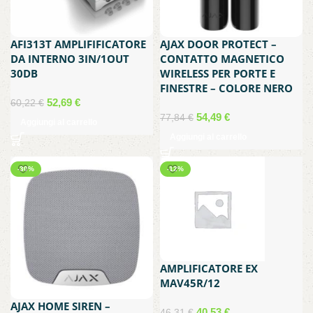
AFI313T AMPLIFIFICATORE
AJAX DOOR PROTECT –
DA INTERNO 3IN/1OUT
CONTATTO MAGNETICO
30DB
WIRELESS PER PORTE E
FINESTRE – COLORE NERO
Il
Il
52,69
€
60,22
€
prezzo
prezzo
Il
Il
54,49
€
77,84
€
Aggiungi al carrello
originale
attuale
prezzo
prezzo
Aggiungi al carrello
era:
è:
originale
attuale
60,22 €.
52,69 €.
era:
è:
-30%
-12%
77,84 €.
54,49 €.
AMPLIFICATORE EX
MAV45R/12
AJAX HOME SIREN –
Il
Il
40,53
€
46,31
€