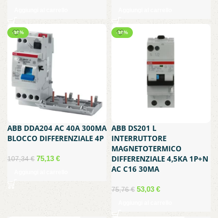
prezzo
prezzo
prezzo
prezzo
Aggiungi al carrello
Aggiungi al carrello
originale
attuale
originale
attuale
era:
è:
era:
è:
-30%
-30%
61,56 €.
43,09 €.
146,62 €.
102,63 €.
ABB DDA204 AC 40A 300MA
ABB DS201 L
BLOCCO DIFFERENZIALE 4P
INTERRUTTORE
MAGNETOTERMICO
Il
Il
DIFFERENZIALE 4,5KA 1P+N
75,13
€
107,34
€
prezzo
prezzo
AC C16 30MA
Aggiungi al carrello
originale
attuale
era:
è:
Il
Il
53,03
€
75,76
€
107,34 €.
75,13 €.
prezzo
prezzo
Aggiungi al carrello
originale
attuale