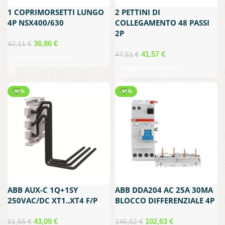
1 COPRIMORSETTI LUNGO
2 PETTINI DI
4P NSX400/630
COLLEGAMENTO 48 PASSI
2P
Il
Il
36,86
€
42,11
€
prezzo
prezzo
Il
Il
41,57
€
47,51
€
Aggiungi al carrello
originale
attuale
prezzo
prezzo
Aggiungi al carrello
era:
è:
originale
attuale
42,11 €.
36,86 €.
era:
è:
-30%
-30%
47,51 €.
41,57 €.
ABB AUX-C 1Q+1SY
ABB DDA204 AC 25A 30MA
250VAC/DC XT1..XT4 F/P
BLOCCO DIFFERENZIALE 4P
Il
Il
Il
Il
43,09
€
102,63
€
61,56
€
146,62
€