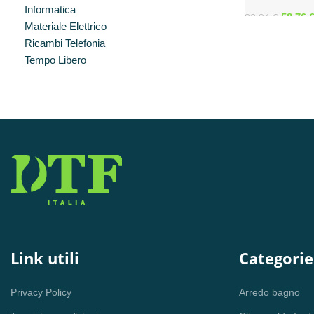
ROSSA 16A 40
Informatica
58,76
83,94
€
Materiale Elettrico
Ricambi Telefonia
Tempo Libero
Link utili
Categorie
Privacy Policy
Arredo bagno