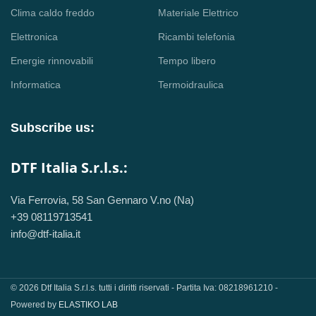
Clima caldo freddo
Materiale Elettrico
Elettronica
Ricambi telefonia
Energie rinnovabili
Tempo libero
Informatica
Termoidraulica
Subscribe us:
DTF Italia S.r.l.s.:
Via Ferrovia, 58 San Gennaro V.no (Na)
+39 08119713541
info@dtf-italia.it
© 2026 Dtf Italia S.r.l.s. tutti i diritti riservati - Partita Iva: 08218961210 -
Powered by
ELASTIKO LAB