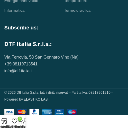
Energie rinnovabili
Tempo libero
Informatica
Termoidraulica
Subscribe us:
DTF Italia S.r.l.s.:
Via Ferrovia, 58 San Gennaro V.no (Na)
+39 08119713541
info@dtf-italia.it
© 2026 Dtf Italia S.r.l.s. tutti i diritti riservati - Partita Iva: 08218961210 -
Powered by
ELASTIKO LAB
0
egozio
Lista dei desideri
Filtri
Carrello
Il mio account