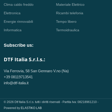
Clima caldo freddo
Materiale Elettrico
Elettronica
Ricambi telefonia
Energie rinnovabili
Tempo libero
Informatica
Termoidraulica
Subscribe us:
DTF Italia S.r.l.s.:
Via Ferrovia, 58 San Gennaro V.no (Na)
+39 08119713541
info@dtf-italia.it
© 2026 Dtf Italia S.r.l.s. tutti i diritti riservati - Partita Iva: 08218961210 -
Powered by
ELASTIKO LAB