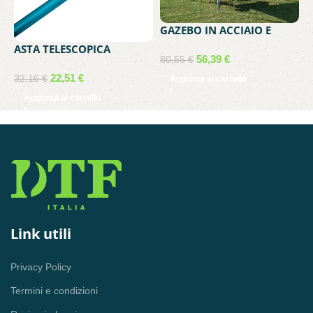
Y
1
GAZEBO IN ACCIAIO E
POLIESTERE 300X300 CM
ASTA TELESCOPICA
VERDE
56,39
€
80,55
€
2X180CM. K928BU/B
22,51
€
32,16
€
Aggiungi al carrello
Aggiungi al carrello
Link utili
Privacy Policy
Termini e condizioni