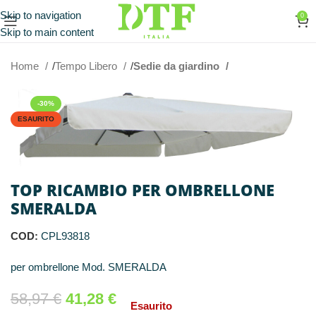
Skip to navigation
0
Skip to main content
Home
Tempo Libero
Sedie da giardino
-30%
ESAURITO
TOP RICAMBIO PER OMBRELLONE
SMERALDA
COD:
CPL93818
per ombrellone Mod. SMERALDA
58,97
€
41,28
€
Esaurito