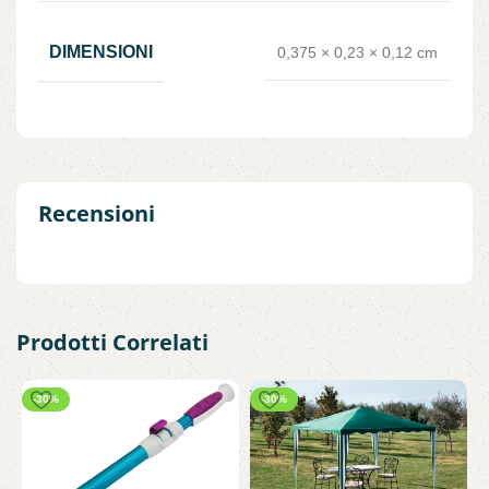
DIMENSIONI
0,375 × 0,23 × 0,12 cm
Recensioni
Prodotti Correlati
-30%
-30%
S
G