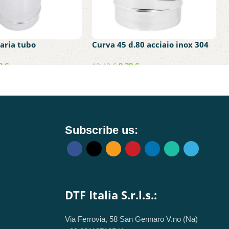
aria tubo
Curva 45 d.80 acciaio inox 304
o da 25cm a 50cm
x
89
€
9,39
€
13,42
€
carrello
Aggiungi al carrello
Subscribe us:
DTF Italia S.r.l.s.:
Via Ferrovia, 58 San Gennaro V.no (Na)