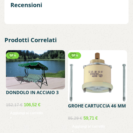
Recensioni
Prodotti Correlati
-30%
-30%
DONDOLO IN ACCIAIO 3
POSTI VERDE
106,52
€
152,17
€
GROHE CARTUCCIA 46 MM
DOCCIA VASCA LAVELLO
Aggiungi al carrello
46048
59,71
€
85,29
€
Aggiungi al carrello