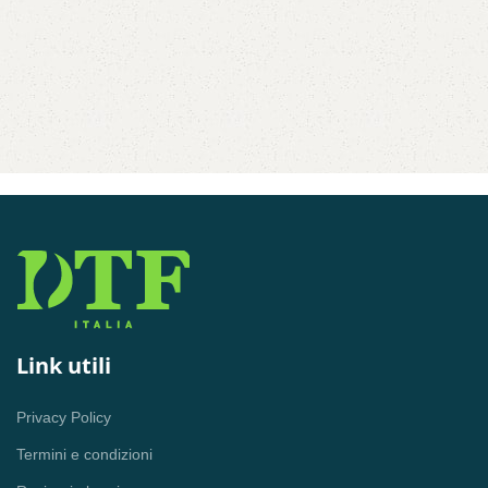
G
L
8
Link utili
Privacy Policy
Termini e condizioni