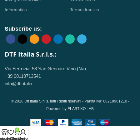
Informatica
Termoidraulica
Subscribe us:
DTF Italia S.r.l.s.:
Via Ferrovia, 58 San Gennaro V.no (Na)
+39 08119713541
info@dtf-italia.it
© 2026 Dtf Italia S.r.l.s. tutti i diritti riservati - Partita Iva: 08218961210 -
Powered by
ELASTIKO LAB
0
sta dei desideri
egozio
Carrello
Il mio account