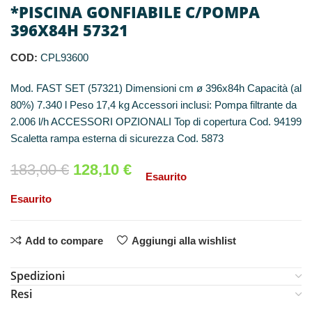
*PISCINA GONFIABILE C/POMPA
396X84H 57321
COD:
CPL93600
Mod. FAST SET (57321) Dimensioni cm ø 396x84h Capacità (al
80%) 7.340 l Peso 17,4 kg Accessori inclusi: Pompa filtrante da
2.006 l/h ACCESSORI OPZIONALI Top di copertura Cod. 94199
Scaletta rampa esterna di sicurezza Cod. 5873
183,00
€
128,10
€
Esaurito
Esaurito
Add to compare
Aggiungi alla wishlist
Spedizioni
Resi