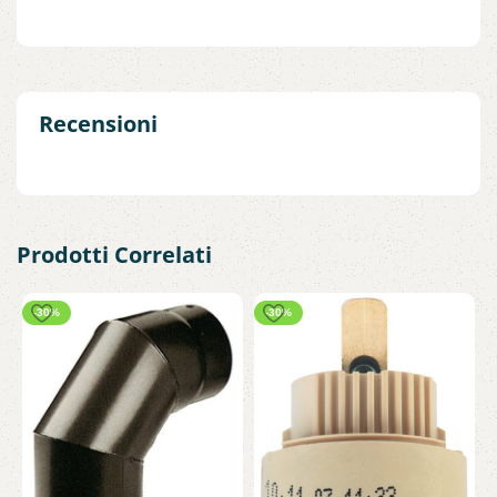
Recensioni
Prodotti Correlati
-30%
-30%
S