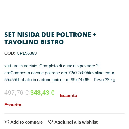
SET NISIDA DUE POLTRONE +
TAVOLINO BISTRO
COD:
CPL96389
stuttura in acciaio. Completo di cuscini spessore 3
cmComposto da:due poltrone cm 72x72x80htavolino cm ø
55x55hImballo in cartone unico cm 95x74x65 – Peso 39 kg
497,76
€
348,43
€
Esaurito
Esaurito
Add to compare
Aggiungi alla wishlist