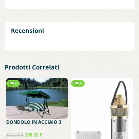
Recensioni
Prodotti Correlati
-30%
-30%
DONDOLO IN ACCIAIO 3
POSTI VERDE
106,52
€
G
152,17
€