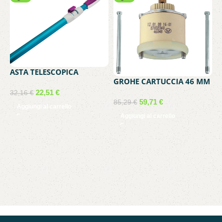
ASTA TELESCOPICA
GROHE CARTUCCIA 46 MM
2X180CM. K928BU/B
DOCCIA VASCA LAVELLO
22,51
€
32,16
€
46048
59,71
€
85,29
€
Aggiungi al carrello
Aggiungi al carrello
G
L
8