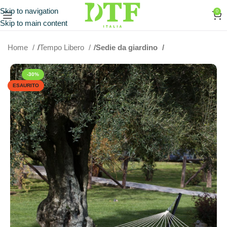
Skip to navigation
0
Skip to main content
Home
Tempo Libero
Sedie da giardino
-30%
ESAURITO