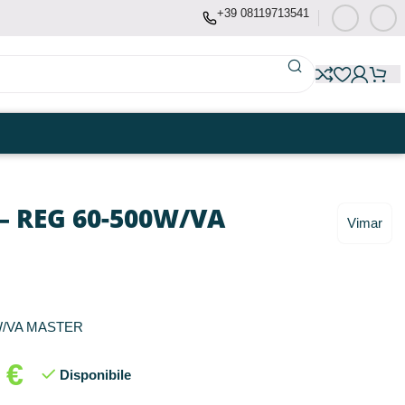
+39 08119713541
– REG 60-500W/VA
Vimar
W/VA MASTER
1
€
Disponibile