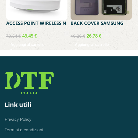
ACCESS POINT WIRELESS N
BACK COVER SAMSUNG
B
300MBPS TP-LINK OMADA
SERVICE PACK GALAXY S21
A
EAP115
5G PHANTOM VIOLET
A
49,45
€
26,78
€
3
70,64
€
40,26
€
GH82-24519B GH82-
A
Aggiungi al carrello
Aggiungi al carrello
24520B
5
5
5
Link utili
Privacy Policy
Termini e condizioni