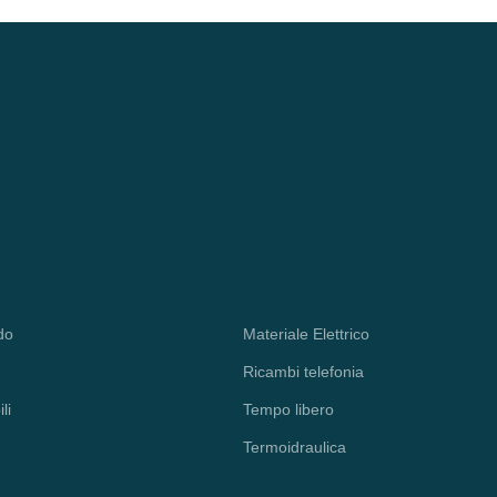
5735Z 5340
do
Materiale Elettrico
Ricambi telefonia
li
Tempo libero
Termoidraulica