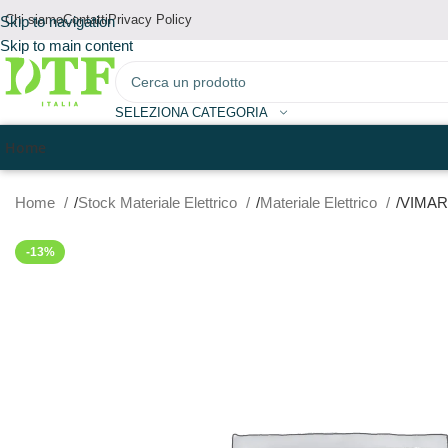
Chi siamo
Contatti
Privacy Policy
Skip to navigation
Skip to main content
SELEZIONA CATEGORIA
Home
Home
Stock Materiale Elettrico
Materiale Elettrico
VIMAR
-13%