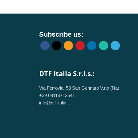
0S
A300 A350 L300 L500 L505
carrello
Aggiungi al carrello
Subscribe us:
DTF Italia S.r.l.s.:
Via Ferrovia, 58 San Gennaro V.no (Na)
+39 08119713541
info@dtf-italia.it