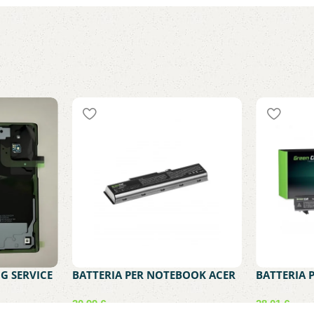
G SERVICE
BATTERIA PER NOTEBOOK ACER
BATTERIA 
0 GREY
COMPATIBILE CON AS07A31
COMPATIBI
AS07A51 AS07A41 – ACER ASPIRE
PROBOOK 4
30,99
€
28,01
€