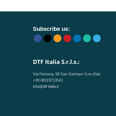
1UA R541UJ
carrello
Aggiungi al carrello
MAX F541N F541U
1NA X541S X541U
Subscribe us:
DTF Italia S.r.l.s.:
Via Ferrovia, 58 San Gennaro V.no (Na)
+39 08119713541
info@dtf-italia.it