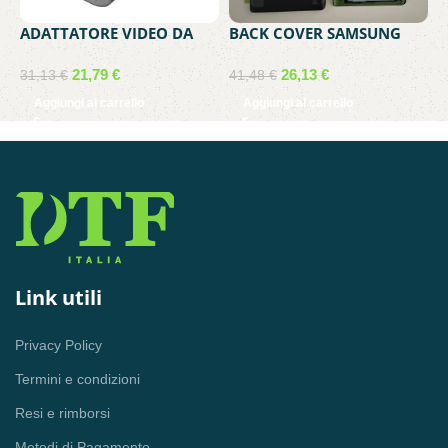
ADATTATORE VIDEO DA
BACK COVER SAMSUNG
B
VGA FEMMINA A USB-C
SERVICE PACK GALAXY
A
MASCHIO MEDIACOM MD-
NOTE 20 GREY GH82-
A
21,79
€
26,13
€
3
31,13
€
41,48
€
C307
23298A
A
Aggiungi al carrello
Aggiungi al carrello
5
5
5
Link utili
Privacy Policy
Termini e condizioni
Resi e rimborsi
Metodi di Pagamento