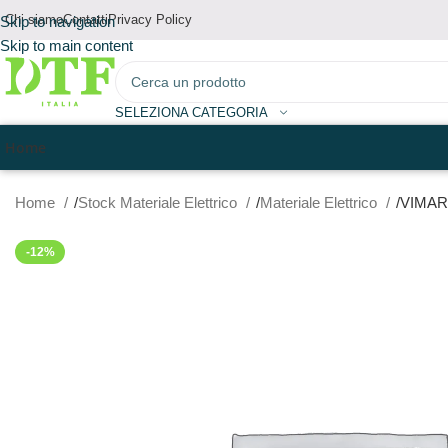
Chi siamo
Contatti
Privacy Policy
Skip to navigation
Skip to main content
SELEZIONA CATEGORIA
Home
Home
Stock Materiale Elettrico
Materiale Elettrico
VIMAR
-12%