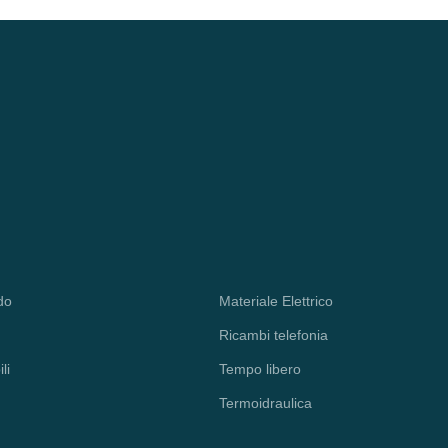
VIVOBOOK 
X541N X54
do
Materiale Elettrico
Ricambi telefonia
li
Tempo libero
Termoidraulica