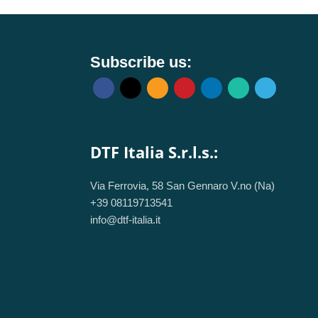
MAX F541N F541U
EDGE 14 15 E525
1NA X541S X541U
Subscribe us:
DTF Italia S.r.l.s.:
Via Ferrovia, 58 San Gennaro V.no (Na)
+39 08119713541
info@dtf-italia.it