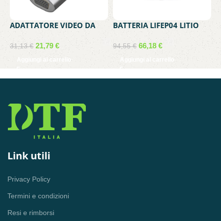
ADATTATORE VIDEO DA
BATTERIA LIFEP04 LITIO
B
VGA FEMMINA A USB-C
FERRO FOSFATO PER UPS
L
MASCHIO MEDIACOM MD-
VULTECH GS-2568SLFP
C
21,79
€
66,18
€
31,13
€
94,55
€
4
C307
25.6V 150WH
T
Aggiungi al carrello
Aggiungi al carrello
T
E
Link utili
Privacy Policy
Termini e condizioni
Resi e rimborsi