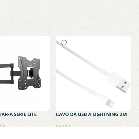
AFFA SERIE LITE
CAVO DA USB A LIGHTNING 2M
TV-D2342LITE PER TV
BIANCO – PRODOTTO
 PLASMA DA 23″ A 42″
ORIGINALE APPLE
33
€
64,42
€
DO