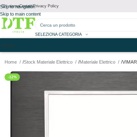
Chi siamo
Contatti
Privacy Policy
Skip to navigation
Skip to main content
SELEZIONA CATEGORIA
Home
Home
Stock Materiale Elettrico
Materiale Elettrico
VIMAR
-12%