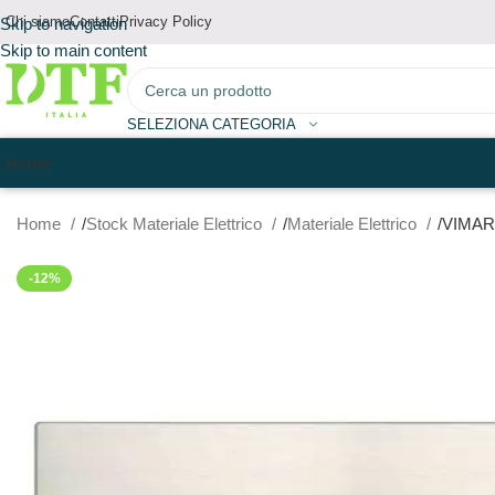
Chi siamo
Contatti
Privacy Policy
Skip to navigation
Skip to main content
SELEZIONA CATEGORIA
Home
Home
Stock Materiale Elettrico
Materiale Elettrico
VIMAR
-12%