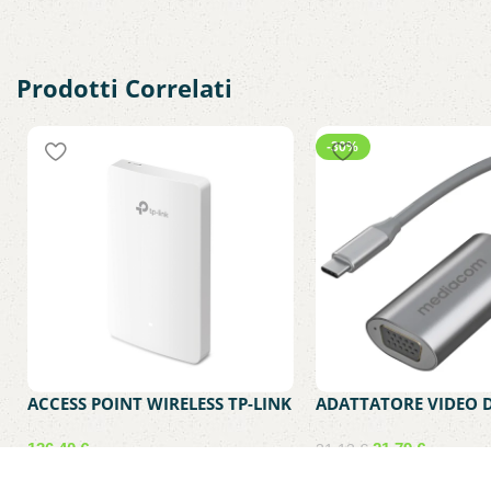
Prodotti Correlati
-30%
ACCESS POINT WIRELESS TP-LINK
ADATTATORE VIDEO 
OMADA EAP235 MONTAGGIO A
FEMMINA A USB-C M
PARETE
MEDIACOM MD-C307
136,40
€
21,79
€
31,13
€