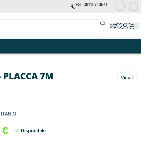
+39 08119713541
– PLACCA 7M
Vimar
TITANIO
1
€
Disponibile