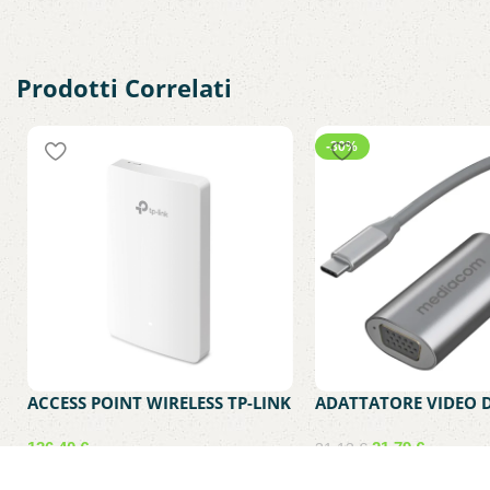
Prodotti Correlati
-30%
ACCESS POINT WIRELESS TP-LINK
ADATTATORE VIDEO 
OMADA EAP235 MONTAGGIO A
FEMMINA A USB-C M
PARETE
MEDIACOM MD-C307
136,40
€
21,79
€
31,13
€