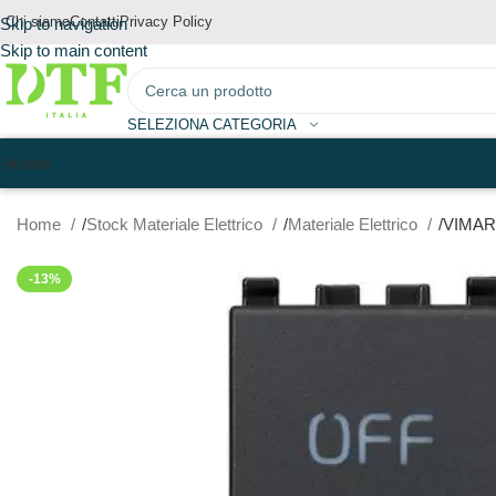
Chi siamo
Contatti
Privacy Policy
Skip to navigation
Skip to main content
SELEZIONA CATEGORIA
Home
Home
Stock Materiale Elettrico
Materiale Elettrico
VIMAR
-13%