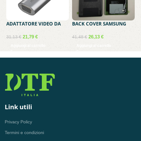
ADATTATORE VIDEO DA
BACK COVER SAMSUNG
B
VGA FEMMINA A USB-C
SERVICE PACK GALAXY
S
MASCHIO MEDIACOM MD-
NOTE 20 GREY GH82-
5
21,79
€
26,13
€
31,13
€
41,48
€
4
C307
23298A
G
Aggiungi al carrello
Aggiungi al carrello
2
Link utili
Privacy Policy
Termini e condizioni