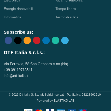
Elettronica
Ricambi telefonia
Energie rinnovabili
Tempo libero
Informatica
Termoidraulica
Subscribe us:
DTF Italia S.r.l.s.:
Via Ferrovia, 58 San Gennaro V.no (Na)
+39 08119713541
info@dtf-italia.it
© 2026 Dtf Italia S.r.l.s. tutti i diritti riservati - Partita Iva: 08218961210 -
Powered by
ELASTIKO LAB