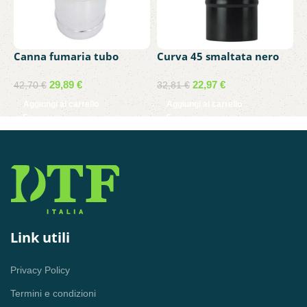
Canna fumaria tubo
Curva 45 smaltata nero
C
telescopico da 25cm a
opaco d.80 per stufe a
d
50cm acciaio inox
pellet
29,89
€
22,97
€
42,70
€
32,81
€
1
Aggiungi al carrello
Aggiungi al carrello
Link utili
Privacy Policy
Termini e condizioni