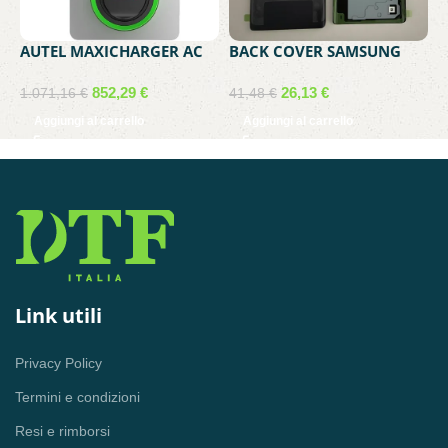
AUTEL MAXICHARGER AC
BACK COVER SAMSUNG
B
WALLBOX MONOFASE
SERVICE PACK GALAXY
S
7KW/32A CON PRESA TIPO
NOTE 20 GREY GH82-
5
852,29
€
26,13
€
1.071,16
€
41,48
€
4
2
23298A
G
Aggiungi al carrello
Aggiungi al carrello
Link utili
Privacy Policy
Termini e condizioni
Resi e rimborsi