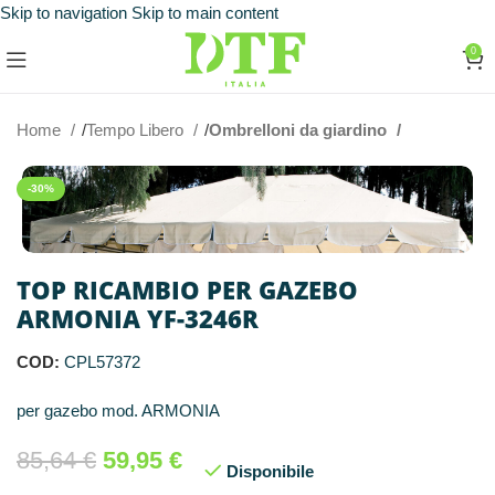
Skip to navigation
Skip to main content
0
Home
Tempo Libero
Ombrelloni da giardino
-30%
TOP RICAMBIO PER GAZEBO
ARMONIA YF-3246R
COD:
CPL57372
per gazebo mod. ARMONIA
85,64
€
59,95
€
Disponibile