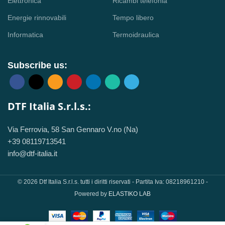
Elettronica
Ricambi telefonia
Energie rinnovabili
Tempo libero
Informatica
Termoidraulica
Subscribe us:
DTF Italia S.r.l.s.:
Via Ferrovia, 58 San Gennaro V.no (Na)
+39 08119713541
info@dtf-italia.it
© 2026 Dtf Italia S.r.l.s. tutti i diritti riservati - Partita Iva: 08218961210 -
Powered by
ELASTIKO LAB