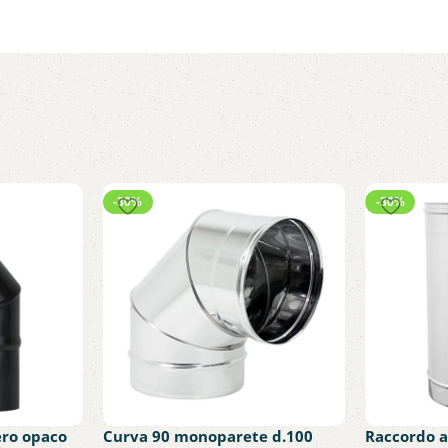
-30%
-30%
ero opaco
Curva 90 monoparete d.100
Raccordo 