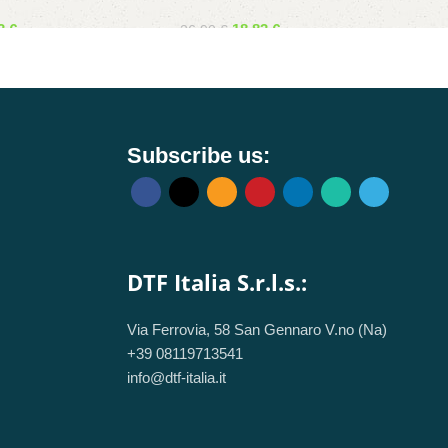
monoparete d.100
ACCIAIO 304 Riduzione d.80 m/
x aisi 304
d.22o f acciaio 304
03
€
18,83
€
26,90
€
carrello
Aggiungi al carrello
Subscribe us:
DTF Italia S.r.l.s.:
Via Ferrovia, 58 San Gennaro V.no (Na)
+39 08119713541
info@dtf-italia.it