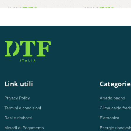
d.80 acciaio inox 304
d.80 per stufe a pelle
28,70
€
22,97
€
41,00
€
32,81
€
Aggiungi al carrello
Aggiungi al carrello
Link utili
Categorie
Privacy Policy
Arredo bagno
Termini e condizioni
Clima caldo fred
Resi e rimborsi
Elettronica
Metodi di Pagamento
Energie rinnovabi