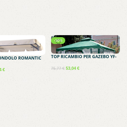
-30%
TOP RICAMBIO PER GAZEBO YF-
DONDOLO ROMANTIC
3137R BIANCO
53,04
€
75,77
€
54
€
Aggiungi al carrello
carrello