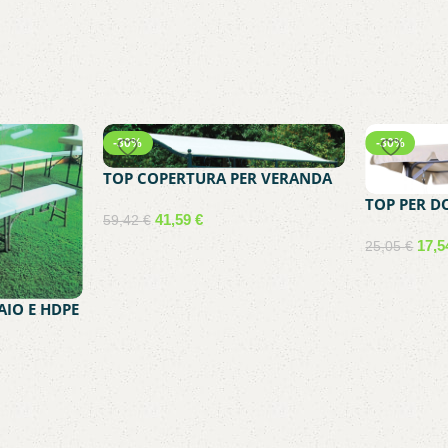
-30%
-30%
TOP COPERTURA PER VERANDA
SHG-013-1 BEIGE
TOP PER 
41,59
€
59,42
€
YF-SW005R
17,
25,05
€
Aggiungi al carrello
Aggiungi al 
AIO E HDPE