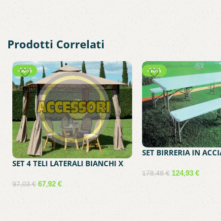
Prodotti Correlati
-30%
-30%
SET BIRRERIA IN ACCI
183X76XH74 CM
SET 4 TELI LATERALI BIANCHI X
124,93
€
GAZEBO EDEN
178,48
€
67,92
€
97,03
€
Aggiungi al carrello
Aggiungi al carrello