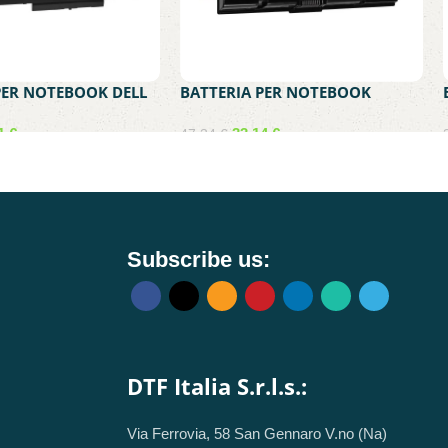
PER NOTEBOOK DELL
BATTERIA PER NOTEBOOK
E CON J60J5 – DELL
TOSHIBA COMPATIBILE CON
E7270 E7470
PA3534U-1BR – SATELLITE A200
91
€
33,14
€
47,34
€
A300 A350 L300 L500 L505
carrello
Aggiungi al carrello
Subscribe us:
DTF Italia S.r.l.s.:
Via Ferrovia, 58 San Gennaro V.no (Na)