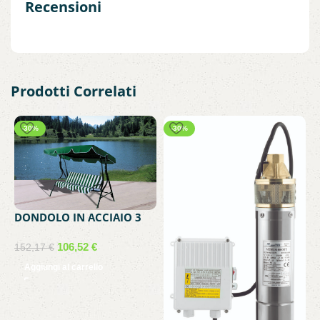
Recensioni
Prodotti Correlati
-30%
-30%
DONDOLO IN ACCIAIO 3
POSTI VERDE
106,52
€
152,17
€
Aggiungi al carrello
I