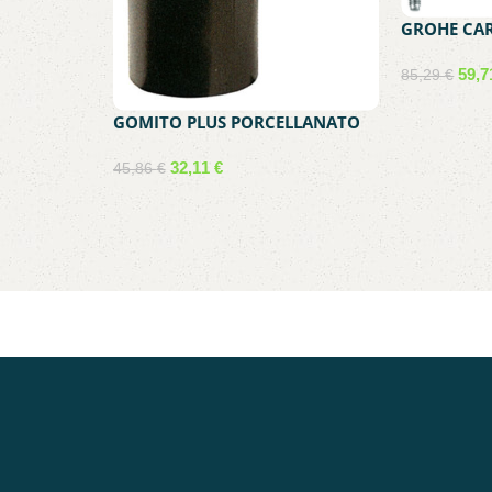
GROHE CA
DOCCIA VA
59,
85,29
€
Aggiungi al 
GOMITO PLUS PORCELLANATO
90 D 12 CM NERO
32,11
€
45,86
€
Aggiungi al carrello