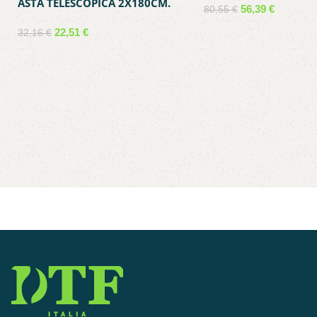
ASTA TELESCOPICA 2X180CM.
56,39
€
80,55
€
K928BU/B
Aggiungi al carrello
22,51
€
32,16
€
Aggiungi al carrello