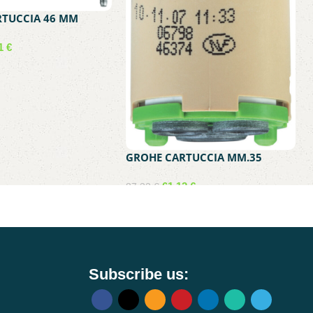
RTUCCIA 46 MM
SCA LAVELLO 46048
71
€
carrello
GROHE CARTUCCIA MM.35
LAVABO BIDET ART.46374
61,12
€
87,32
€
Aggiungi al carrello
Subscribe us: