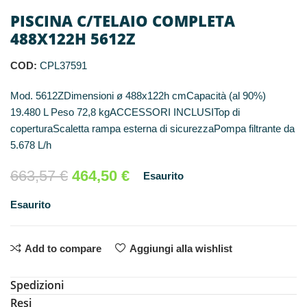
PISCINA C/TELAIO COMPLETA
488X122H 5612Z
COD:
CPL37591
Mod. 5612ZDimensioni ø 488x122h cmCapacità (al 90%)
19.480 L Peso 72,8 kgACCESSORI INCLUSITop di
coperturaScaletta rampa esterna di sicurezzaPompa filtrante da
5.678 L/h
Il
Il
663,57
€
464,50
€
Esaurito
prezzo
prezzo
Esaurito
originale
attuale
era:
è:
663,57 €.
464,50 €.
Add to compare
Aggiungi alla wishlist
Spedizioni
Resi