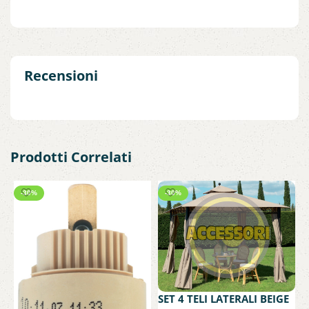
Recensioni
Prodotti Correlati
-30%
-30%
S
G
Y
1
SET 4 TELI LATERALI BEIGE