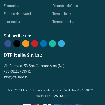
Elettronica
Ricambi telefonia
Energie rinnovabili
Tempo libero
Informatica
Termoidraulica
Subscribe us:
DTF Italia S.r.l.s.:
Via Ferrovia, 58 San Gennaro V.no (Na)
+39 08119713541
info@dtf-italia.it
© 2026 Dtf Italia S.r.l.s. tutti i diritti riservati - Partita Iva: 08218961210 -
Powered by
ELASTIKO LAB