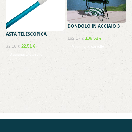
DONDOLO IN ACCIAIO 3
POSTI VERDE
ASTA TELESCOPICA
106,52
€
152,17
€
2X180CM. K928BU/B
22,51
€
32,16
€
Aggiungi al carrello
Aggiungi al carrello
E
S
1
3